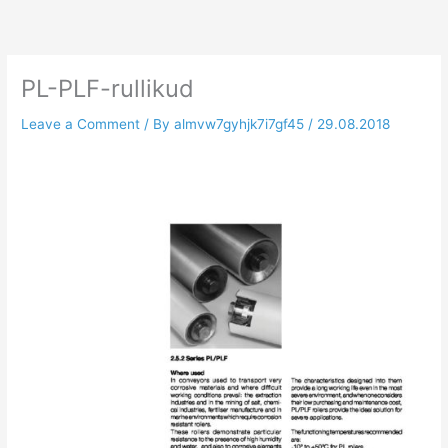
Skip
to
content
PL-PLF-rullikud
Leave a Comment
/ By
almvw7gyhjk7i7gf45
/
29.08.2018